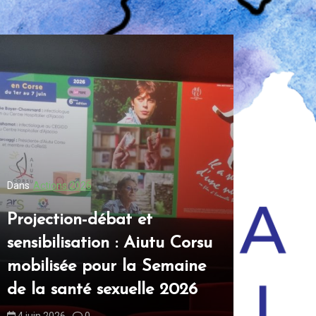
Dans
Actions 2026
Dans
Actions
Projection-débat et
Aiutu Co
sensibilisation : Aiutu Corsu
table ro
mobilisée pour la Semaine
sexuelle
de la santé sexuelle 2026
Nostra
4 juin 2026
0
16 juin 2026