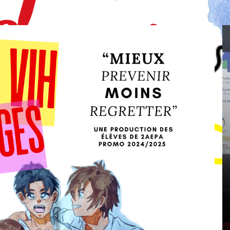
Dans
Actions 2026
Aiutu Corsu participe à une
 Corsu
table ronde sur la santé
maine
sexuelle sur Frequenza
2026
Nostra
16 juin 2026
0