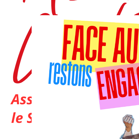
Dans
Actions 2026
Projection-débat et
sensibilisation : Aiutu
mobilisée pour la Se
de la santé sexuelle 
4 juin 2026
0