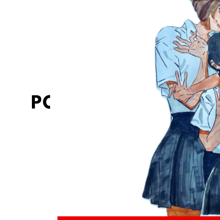
aiutu corsu
prevention
sida
vih
VIH/