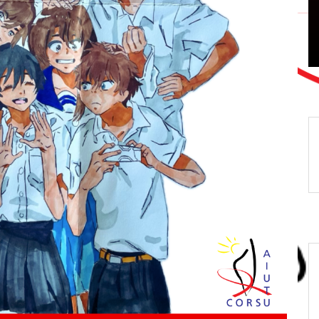
Sida
prevention
SIDACTION
VIH/Sida