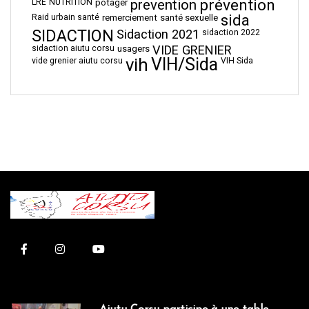
prévention
prevention
LRE
NUTRITION
potager
sida
Raid urbain santé
remerciement
santé sexuelle
SIDACTION
Sidaction 2021
sidaction 2022
VIDE GRENIER
sidaction aiutu corsu
usagers
vih
VIH/Sida
vide grenier aiutu corsu
VIH Sida