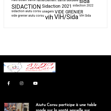
sida
remerciement
santé sexuelle
SIDACTION
Sidaction 2021
sidaction 2022
VIDE GRENIER
sidaction aiutu corsu
usagers
vih
VIH/Sida
vide grenier aiutu corsu
VIH Sida
Aiutu Corsu participe à une table
ronde sur la santé sexuelle sur