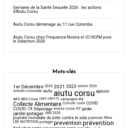
Semaine de la Santé Sexuelle 2026 : les actions
d’Aiutu Corsu
Aiutu Corsu déménage au 11 rue Colomba
Aiutu Corsu chez Frequenza Nostra et ICI RCFM pour
le Sidaction 2026
Mots-clés
1er Décembre
2021
2023
2020
action 2020
aiutu corsu
aiutu
ajaccio
activité conviviale
CAFE CAPOTE
ARS
ARS Corse
campagne été
Collecte Alimentaire
COVID
Concert
corte
COVID-19
Dépistage
jardin
enipse corse
IST
jardin potager
JMS 2020
journée mondiale de lutte contre le sida
joyeuses fêtes
prévention
prevention
LRE
NUTRITION
potager
Raid urbain santé