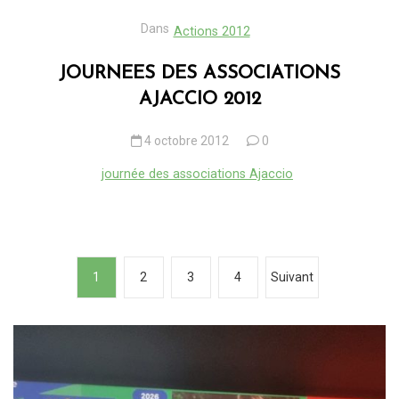
Dans
Actions 2012
JOURNEES DES ASSOCIATIONS
AJACCIO 2012
4 octobre 2012
0
journée des associations Ajaccio
N
1
2
3
4
Suivant
a
v
i
g