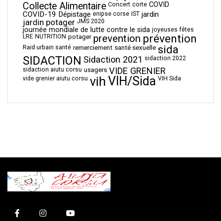
Collecte Alimentaire
COVID
Concert
corte
COVID-19
Dépistage
jardin
enipse corse
IST
jardin potager
JMS 2020
journée mondiale de lutte contre le sida
joyeuses fêtes
prévention
prevention
LRE
NUTRITION
potager
sida
Raid urbain santé
remerciement
santé sexuelle
SIDACTION
Sidaction 2021
sidaction 2022
VIDE GRENIER
sidaction aiutu corsu
usagers
vih
VIH/Sida
vide grenier aiutu corsu
VIH Sida