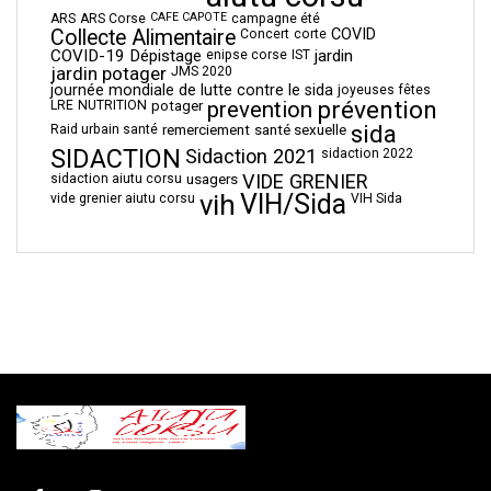
CAFE CAPOTE
ARS
ARS Corse
campagne été
Collecte Alimentaire
COVID
Concert
corte
COVID-19
Dépistage
jardin
enipse corse
IST
jardin potager
JMS 2020
journée mondiale de lutte contre le sida
joyeuses fêtes
prévention
prevention
LRE
NUTRITION
potager
sida
Raid urbain santé
remerciement
santé sexuelle
SIDACTION
Sidaction 2021
sidaction 2022
VIDE GRENIER
sidaction aiutu corsu
usagers
vih
VIH/Sida
vide grenier aiutu corsu
VIH Sida