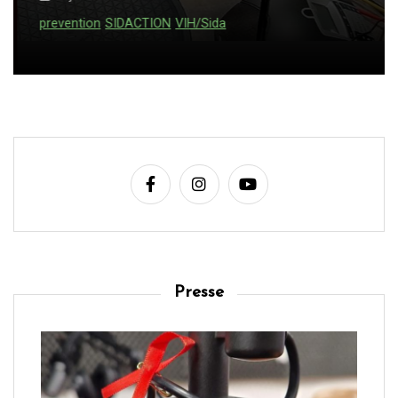
prevention
SIDACTION
VIH/Sida
Presse