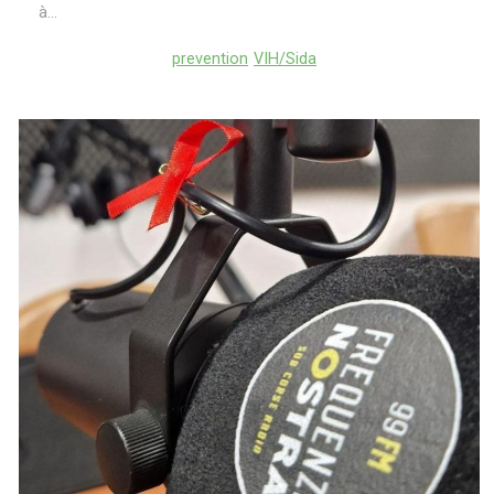
à...
prevention
VIH/Sida