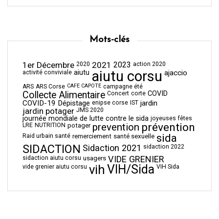
Mots-clés
1er Décembre
2021
2023
2020
action 2020
aiutu corsu
aiutu
ajaccio
activité conviviale
CAFE CAPOTE
ARS
ARS Corse
campagne été
Collecte Alimentaire
COVID
Concert
corte
COVID-19
Dépistage
jardin
enipse corse
IST
jardin potager
JMS 2020
journée mondiale de lutte contre le sida
joyeuses fêtes
prévention
prevention
LRE
NUTRITION
potager
sida
Raid urbain santé
remerciement
santé sexuelle
SIDACTION
Sidaction 2021
sidaction 2022
VIDE GRENIER
sidaction aiutu corsu
usagers
vih
VIH/Sida
vide grenier aiutu corsu
VIH Sida