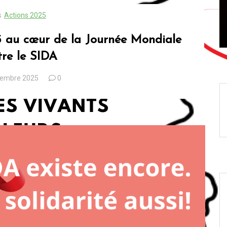
s
Actions 2025
Sida
prevention
SIDACTION
VIH/Sida
25 au cœur de la Journée Mondiale
tre le SIDA
cembre 2025
0