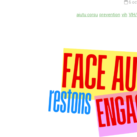
6 o
aiutu corsu
prevention
vih
VIH