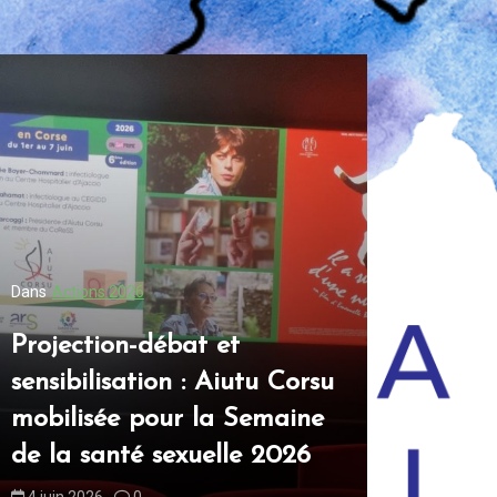
Dans
Actions 2026
Dans
Actions
Projection-débat et
Aiutu Co
sensibilisation : Aiutu Corsu
table ro
mobilisée pour la Semaine
sexuelle
de la santé sexuelle 2026
Nostra
4 juin 2026
0
16 juin 2026