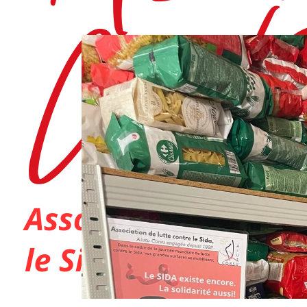
Dans
Actions 2026
Projection-débat et
sensibilisation : Aiutu
mobilisée pour la Se
de la santé sexuelle 
4 juin 2026
0