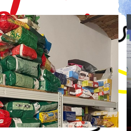
Dans
Actions 2026
Aiutu Corsu participe à une
 Corsu
table ronde sur la santé
maine
sexuelle sur Frequenza
2026
Nostra
16 juin 2026
0