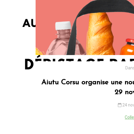
Dan
Aiutu Corsu organise une nou
29 no
24 no
Coll