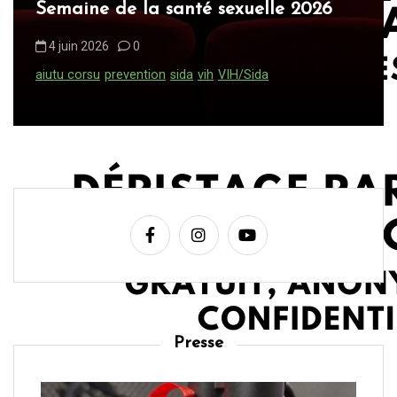
Semaine de la santé sexuelle 2026
4 juin 2026
0
aiutu corsu
prevention
sida
vih
VIH/Sida
Presse