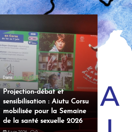
Dans
Actions 2026
Dans
Actions
Projection-débat et
Aiutu Co
sensibilisation : Aiutu Corsu
table ro
mobilisée pour la Semaine
sexuelle
de la santé sexuelle 2026
Nostra
4 juin 2026
0
16 juin 2026