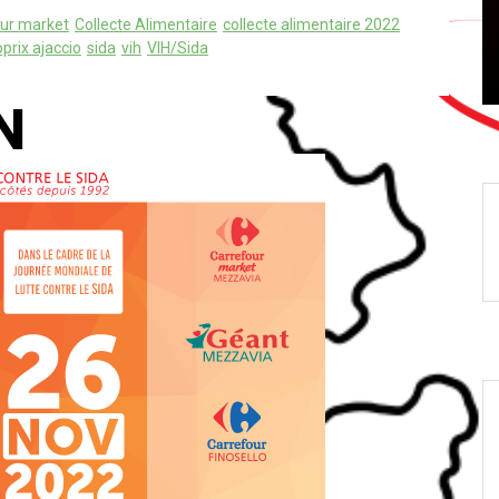
our market
Collecte Alimentaire
collecte alimentaire 2022
Sida
prevention
SIDACTION
VIH/Sida
rix ajaccio
sida
vih
VIH/Sida