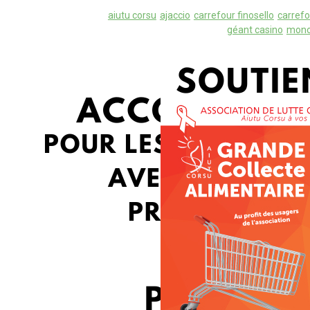
aiutu corsu
ajaccio
carrefour finosello
carref
aiutu corsu
prevention
sida
vih
VIH/
géant casino
monop