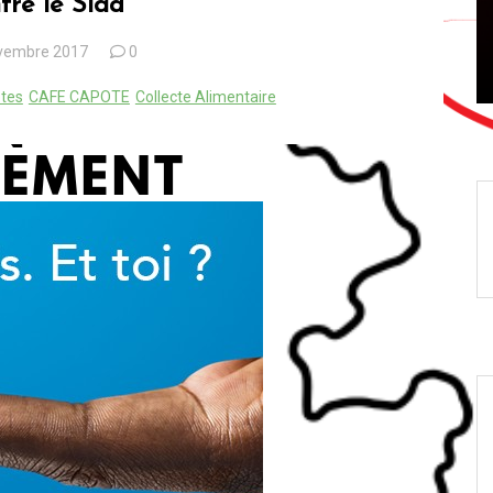
tre le Sida
Sida
prevention
SIDACTION
VIH/Sida
vembre 2017
0
otes
CAFE CAPOTE
Collecte Alimentaire