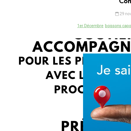
Con
aiutu corsu
prevention
sida
vih
VIH/
29 no
1er Décembre
boissons cap