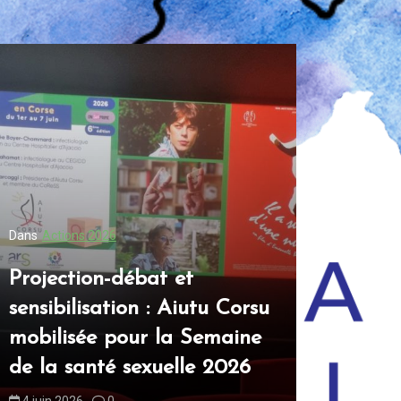
Dans
Actions 2026
Dans
Actions
Projection-débat et
Aiutu Co
sensibilisation : Aiutu Corsu
table ro
mobilisée pour la Semaine
sexuelle
de la santé sexuelle 2026
Nostra
4 juin 2026
0
16 juin 2026