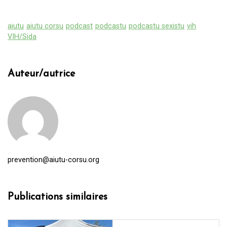
aiutu
aiutu corsu
podcast
podcastu
podcastu sexistu
vih
VIH/Sida
Auteur/autrice
prevention@aiutu-corsu.org
Publications similaires