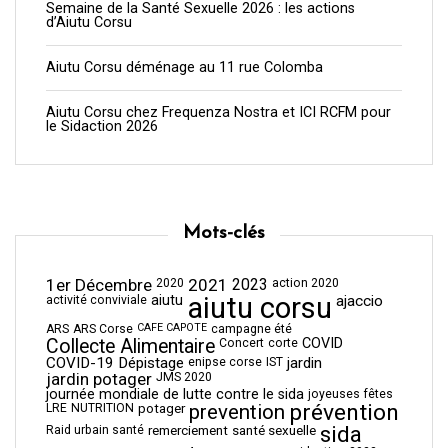
Semaine de la Santé Sexuelle 2026 : les actions
d’Aiutu Corsu
Aiutu Corsu déménage au 11 rue Colomba
Aiutu Corsu chez Frequenza Nostra et ICI RCFM pour
le Sidaction 2026
Mots-clés
1er Décembre
2021
2023
2020
action 2020
aiutu corsu
aiutu
ajaccio
activité conviviale
CAFE CAPOTE
ARS
ARS Corse
campagne été
Collecte Alimentaire
COVID
Concert
corte
COVID-19
Dépistage
jardin
enipse corse
IST
jardin potager
JMS 2020
journée mondiale de lutte contre le sida
joyeuses fêtes
prévention
prevention
LRE
NUTRITION
potager
sida
Raid urbain santé
remerciement
santé sexuelle