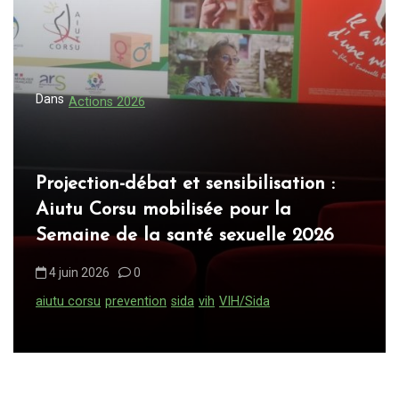
o
n
d
e
Dans
Actions 2026
l
’
a
Projection-débat et sensibilisation :
Aiutu Corsu mobilisée pour la
r
Semaine de la santé sexuelle 2026
t
i
4 juin 2026
0
c
aiutu corsu
prevention
sida
vih
VIH/Sida
l
e