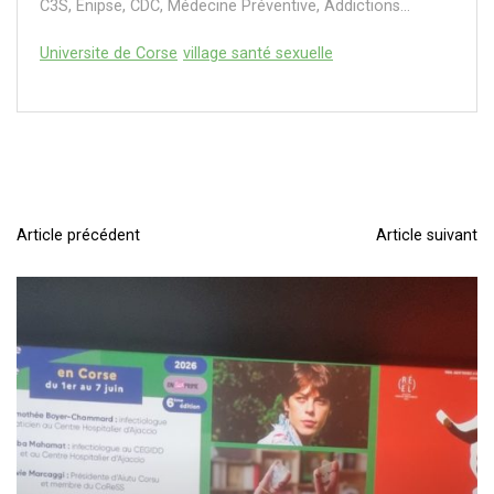
C3S, Enipse, CDC, Médecine Préventive, Addictions...
Universite de Corse
village santé sexuelle
Article précédent
Article suivant
N
a
v
i
g
a
t
i