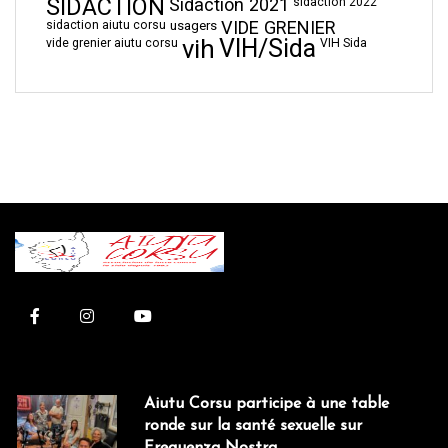
SIDACTION
Sidaction 2021
sidaction 2022
VIDE GRENIER
sidaction aiutu corsu
usagers
vih
VIH/Sida
vide grenier aiutu corsu
VIH Sida
Aiutu Corsu participe à une table
ronde sur la santé sexuelle sur