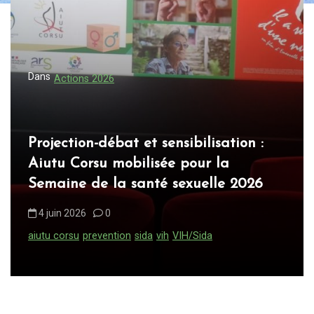
o
n
d
e
Dans
Actions 2026
l
’
a
Projection-débat et sensibilisation :
Aiutu Corsu mobilisée pour la
r
Semaine de la santé sexuelle 2026
t
i
4 juin 2026
0
c
aiutu corsu
prevention
sida
vih
VIH/Sida
l
e