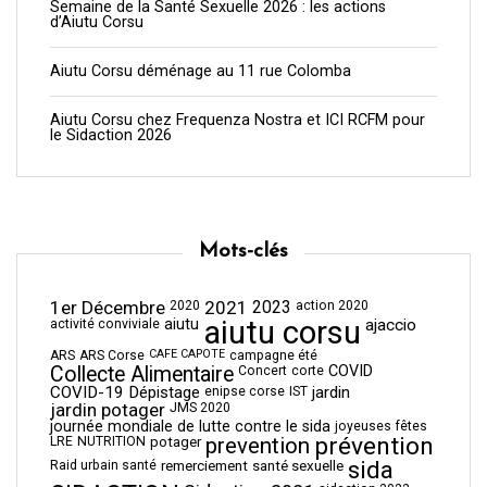
Semaine de la Santé Sexuelle 2026 : les actions
d’Aiutu Corsu
Aiutu Corsu déménage au 11 rue Colomba
Aiutu Corsu chez Frequenza Nostra et ICI RCFM pour
le Sidaction 2026
Mots-clés
1er Décembre
2021
2023
2020
action 2020
aiutu corsu
aiutu
ajaccio
activité conviviale
CAFE CAPOTE
ARS
ARS Corse
campagne été
Collecte Alimentaire
COVID
Concert
corte
COVID-19
Dépistage
jardin
enipse corse
IST
jardin potager
JMS 2020
journée mondiale de lutte contre le sida
joyeuses fêtes
prévention
prevention
LRE
NUTRITION
potager
sida
Raid urbain santé
remerciement
santé sexuelle