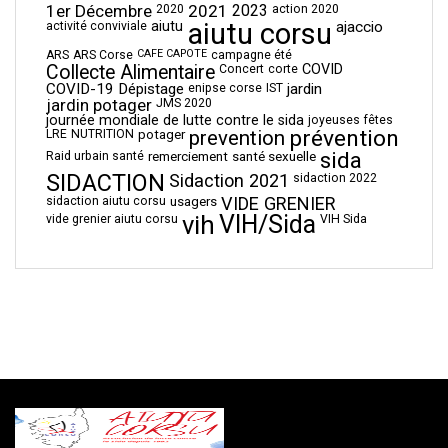
1er Décembre
2021
2023
2020
action 2020
aiutu corsu
aiutu
ajaccio
activité conviviale
CAFE CAPOTE
ARS
ARS Corse
campagne été
Collecte Alimentaire
COVID
Concert
corte
COVID-19
Dépistage
jardin
enipse corse
IST
jardin potager
JMS 2020
journée mondiale de lutte contre le sida
joyeuses fêtes
prévention
prevention
LRE
NUTRITION
potager
sida
Raid urbain santé
remerciement
santé sexuelle
SIDACTION
Sidaction 2021
sidaction 2022
VIDE GRENIER
sidaction aiutu corsu
usagers
vih
VIH/Sida
vide grenier aiutu corsu
VIH Sida