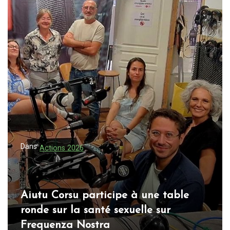
v
i
g
a
t
i
o
n
d
e
Dans
Actions 2026
l
’
a
Aiutu Corsu participe à une table
ronde sur la santé sexuelle sur
r
Frequenza Nostra
t